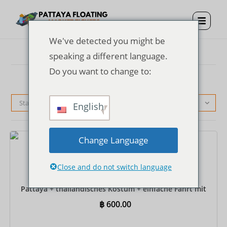
We've detected you might be
speaking a different language.
Do you want to change to:
Standardsortierung
English
Change Language
Tickets
Close and do not switch language
Eintrittskarte für den schwimmenden Markt von
Pattaya + thailändisches Kostüm + einfache Fahrt mit
dem Ruderboot
฿
600.00