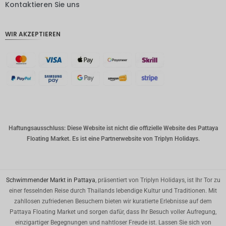
DKK
Kontaktieren Sie uns
CHF
WIR AKZEPTIEREN
CAD
AUD
Südkore
anischer
Won
Chinesis
cher
Yuan
Haftungsausschluss: Diese Website ist nicht die offizielle Website des Pattaya
Floating Market. Es ist eine Partnerwebsite von Triplyn Holidays.
TWD
MYR
PHP
Schwimmender Markt in Pattaya
, präsentiert von Triplyn Holidays, ist Ihr Tor zu
einer fesselnden Reise durch Thailands lebendige Kultur und Traditionen. Mit
HKD
zahllosen zufriedenen Besuchern bieten wir kuratierte Erlebnisse auf dem
Pattaya Floating Market und sorgen dafür, dass Ihr Besuch voller Aufregung,
SGD
einzigartiger Begegnungen und nahtloser Freude ist. Lassen Sie sich von