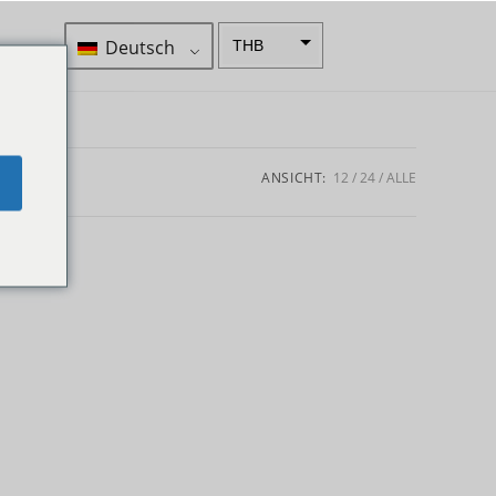
Deutsch
THB
ZAR
SEK
NZD
ANSICHT:
12
24
ALLE
e
NOK
JPY
EUR
INR
IDR
GBP
DKK
CHF