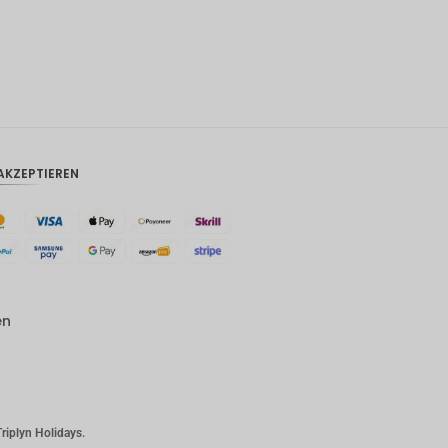
CAD
AUD
KRW
CNY
TWD
AKZEPTIEREN
MYR
PHP
HKD
SGD
en
USD
riplyn Holidays.