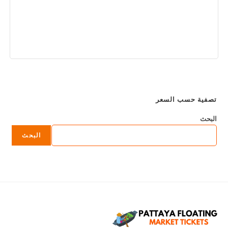
احجز الآن
سب السعر
البحث