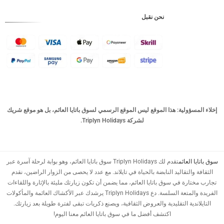
CHF
نحن نقبل
CAD
AUD
KRW
CNY
TWD
MYR
لية: هذا الموقع ليس الموقع الرسمي لسوق باتايا العائم، بل هو موقع شريك
لشركة Triplyn Holidays.
PHP
HKD
ائم
تقدم لك Triplyn Holidays سوق باتايا العائم، وهو بوابة لرحلة آسرة عبر
SGD
تقاليد النابضة بالحياة في تايلاند. مع عدد لا يحصى من الزوار الراضين، نقدم
USD
 في سوق باتايا العائم، مما يضمن أن تكون زيارتك مليئة بالإثارة واللقاءات
الفريدة والمتعة السلسة. دع Triplyn Holidays يرشدك عبر الأكشاك العائمة والمأكولات
ة التقليدية والعروض الثقافية، ويصنع ذكريات تبقى لفترة طويلة بعد زيارتك.
اكتشف أفضل ما في سوق باتايا العائم معنا اليوم!