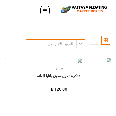
الترتيب الافتراضي
التذاكر
تذكرة دخول سوق باتايا العائم
฿
120.00