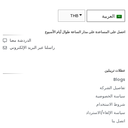
ية
THB
ZAR
ساعدة على مدار الساعة طوال أيام الأسبوع
SEK
الدردشة معنا
NZD
راسلنا عبر البريد الإلكتروني
NOK
JPY
ن
EUR
ركة
INR
صوصية
IDR
خدام
GBP
اء/الاسترداد
DKK