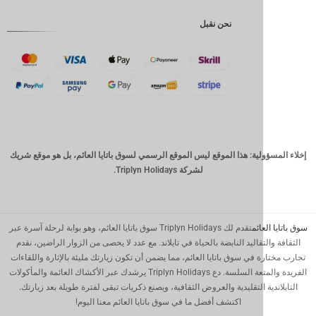
إندونيسية
نحن نقبل
GBP
كرونة
دانمركية
فرنك
سويسري
كاد
الدولار
لية: هذا الموقع ليس الموقع الرسمي لسوق باتايا العائم، بل هو موقع شريك
الاسترالي
لشركة Triplyn Holidays.
وون
كوري
جنوبي
ائم
تقدم لك Triplyn Holidays سوق باتايا العائم، وهو بوابة لرحلة آسرة عبر
يوان
تقاليد النابضة بالحياة في تايلاند. مع عدد لا يحصى من الزوار الراضين، نقدم
صيني
 في سوق باتايا العائم، مما يضمن أن تكون زيارتك مليئة بالإثارة واللقاءات
الفريدة والمتعة السلسة. دع Triplyn Holidays يرشدك عبر الأكشاك العائمة والمأكولات
تايوان
ة التقليدية والعروض الثقافية، ويصنع ذكريات تبقى لفترة طويلة بعد زيارتك.
رينغيت
اكتشف أفضل ما في سوق باتايا العائم معنا اليوم!
ماليزي